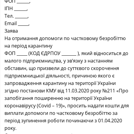
ФОП ______,
ІПН ______,
Тел. ______,
Email _____,
Заява
На отримання допомоги по частковому безробіттю
на період карантину
ФОП _____ (КОД ЄДРПОУ _______ ), який відноситься до
малого підприємництва, у зв’язку з настанням
обставин, що призвели до суттєвого скорочення
підприємницької діяльності, причиною якого є
запровадження карантину на території України
згідно постанови КМУ від 11.03.2020 року №211 «Про
запобігання поширенню на території України
коронавірусу (Covid – 19)», просить надати кошти для
виплати допомоги по частковому безробіттю за
період зупинення роботи починаючи з 01.04.2020
року.