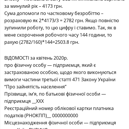
за минулий рік – 4173 грн.
Сума допомоги по частковому безробіттю –
розраховую як 2*4173/3 = 2782 грн. Якщо повністю
зупинили роботу, то цю цифру і ставимо. Так, як в
мене скорочення робочого часу 144 години, то
рахую (2782/160)*144=2503.8 грн.
ВІДОМОСТІ за квітень 2020р.
про фізичну особу — підприємця, який є
застрахованою особою, щодо якого виконуються
вимоги частини третьої статті 471 Закону України
“Про зайнятість населення”
Прізвище, ім’я, по батькові фізичної особи —
підприємця __ХХХ
Реєстраційний номер облікової картки платника
податків (РНОКПП)__ 0000000000
Місцезнаходження фізичної особи — підприємця