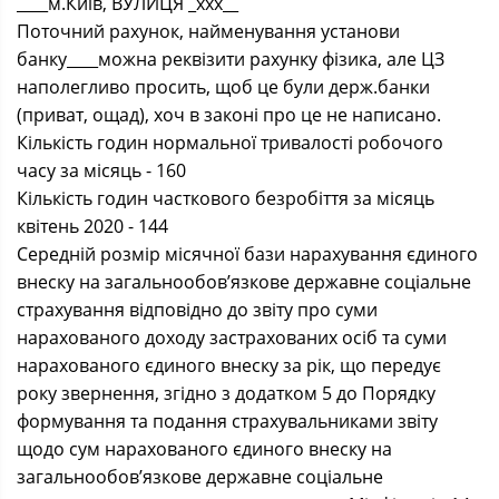
____м.Київ, ВУЛИЦЯ _ххх__
Поточний рахунок, найменування установи
банку____можна реквізити рахунку фізика, але ЦЗ
наполегливо просить, щоб це були держ.банки
(приват, ощад), хоч в законі про це не написано.
Кількість годин нормальної тривалості робочого
часу за місяць - 160
Кількість годин часткового безробіття за місяць
квітень 2020 - 144
Середній розмір місячної бази нарахування єдиного
внеску на загальнообов’язкове державне соціальне
страхування відповідно до звіту про суми
нарахованого доходу застрахованих осіб та суми
нарахованого єдиного внеску за рік, що передує
року звернення, згідно з додатком 5 до Порядку
формування та подання страхувальниками звіту
щодо сум нарахованого єдиного внеску на
загальнообов’язкове державне соціальне