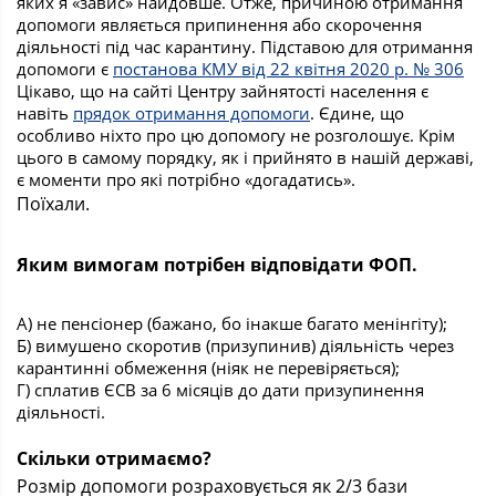
яких я «завис» найдовше. Отже, причиною отримання
допомоги являється припинення або скорочення
діяльності під час карантину. Підставою для отримання
допомоги є
постанова КМУ від 22 квітня 2020 р. № 306
Цікаво, що на сайті Центру зайнятості населення є
навіть
прядок отримання допомоги
. Єдине, що
особливо ніхто про цю допомогу не розголошує. Крім
цього в самому порядку, як і прийнято в нашій державі,
є моменти про які потрібно «догадатись».
Поїхали.
Яким вимогам потрібен відповідати ФОП.
А) не пенсіонер (бажано, бо інакше багато менінгіту);
Б) вимушено скоротив (призупинив) діяльність через
карантинні обмеження (ніяк не перевіряється);
Г) сплатив ЄСВ за 6 місяців до дати призупинення
діяльності.
Скільки отримаємо?
Розмір допомоги розраховується як 2/3 бази