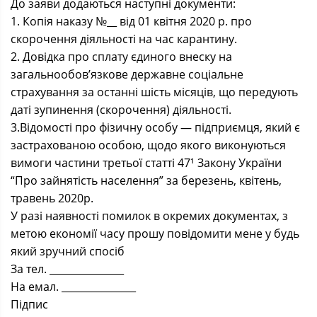
До заяви додаються наступні документи:
1. Копія наказу №__ від 01 квітня 2020 р. про
скорочення діяльності на час карантину.
2. Довідка про сплату єдиного внеску на
загальнообов’язкове державне соціальне
страхування за останні шість місяців, що передують
даті зупинення (скорочення) діяльності.
3.Відомості про фізичну особу — підприємця, який є
застрахованою особою, щодо якого виконуються
вимоги частини третьої статті 47¹ Закону України
“Про зайнятість населення” за березень, квітень,
травень 2020р.
У разі наявності помилок в окремих документах, з
метою економії часу прошу повідомити мене у будь
який зручний спосіб
За тел. _______________
На емал. _______________
Підпис