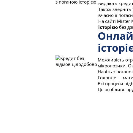
видають кредит
Також зверніть 
вчасно її пога
На сайті Mister
історією
без дз
Онлай
історі
Можливість от
мікропозики. О
Навіть з погано
Головне — мати 
Всі процеси від
Це особливо зру