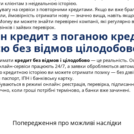
и клієнтам з неідеальною історією.
увагу на сервіси з повторними кредитами. Якщо ви вже брал
сили, ймовірність отримати нову — значно вища, навіть якщо
 Money ви можете знайти перевірені компанії, які регулярно
вінків і зайвих перевірок.
н кредит з поганою кр
єю без відмов цілодобов
римати
кредит без відмов і цілодобово
— це реальність. О
нлайн-сервіси працюють 24/7, а заявки обробляються автом
ю кредитною історією ви можете отримати позику — без дзві
паспорт, ІПН і банківську картку.
буваються в режимі онлайн: реєстрація, перевірка, підписан
чно, коли гроші потрібні терміново, а банки вже зачинені.
Попередження про можливі наслідки