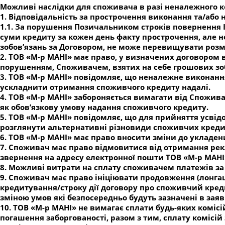
Можливі наслідки для споживача в разі неналежного 
1. Відповідальність за прострочення виконання та/аб
1.1. За порушення Позичальником строків повернення К
суми кредиту за кожен день факту прострочення, але н
зобов’язань за Договором, не може перевищувати розм
2. ТОВ «М-р МАНІ» має право, у визначених договором
порушенням, Споживачем, взятих на себе грошових зоб
3. ТОВ «М-р МАНІ» повідомляє, що неналежне виконанн
ускладнити отримання споживчого кредиту надалі.
4. ТОВ «М-р МАНІ» забороняється вимагати від Споживач
як обов’язкову умову надання споживчого кредиту.
5. ТОВ «М-р МАНІ» повідомляє, що для прийняття усв
розглянути альтернативні різновиди споживчих кредит
6. ТОВ «М-р МАНІ» має право вносити зміни до укладен
7. Споживач має право відмовитися від отримання рек
звернення на адресу електронної пошти ТОВ «М-р МАНІ
8. Можливі витрати на сплату споживачем платежів з
9. Споживач має право ініціювати продовження (лонгац
кредитування/строку дії договору про споживчий кредит
зміною умов які безпосередньо будуть зазначені в заяв
10. ТОВ «М-р МАНІ» не вимагає сплати будь-яких коміс
погашення заборгованості, разом з тим, сплату комісій