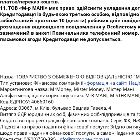
платіж/переказ коштів.
11. ТОВ «М-р МАНІ» має право, здійснити укладення до
Кредитодавця із будь-якою третьою особою, відповідн
зобов’язаний протягом 10 (десяти) робочих днів пов
розміщення відповідного повідомлення у Особистому ка
зазначений в анкеті Позичальника телефонний номер. 
письмової згоди Кредитодавця не допускається.
Назва: ТОВАРИСТВО З ОБМЕЖЕНОЮ ВІДПОВІДАЛЬНІСТЮ "МІС
Тип установи: Фінансова компанія (
інформація на сайті Нац
Маркетингова назва: MrMoney, Mister Money, Містер Мані
Альфа-імена, що використовуються: M-R MANI, MISTER MANI
Код ЄДРПОУ: 40660160
Адреса: 03067, м.Київ, бульвар Вацлав Гавела, 4
Витяг з ЄДР юридичних осіб, фізичних осіб-підприємців та
Свідотство про реєстрацію фінансової компанії: Серія ФК, 
Ліцензія на право надання фінансової послуги: Згідно витя
щодо права надання фінансової послуги, а саме «Надання ко
Контакти: 0(800)750-395,
info@mrmoney.com.ua