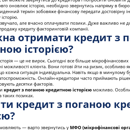
вго оновлює історію, необхідно звернутись напряму в бюро 
риденний термін зобовяже фінансову передати достовірну і
історію.
 звучало, але вчасно оплачувати позики. Дуже важливо не 
 продажу кредиту факторинговій компанії.
на отримати кредит з 
ною історією?
історія — це не вирок. Сьогодні все більше мікрофінансових
чні можливості клієнта. Вони готові йти на ризик, особливо 
о кожна ситуація індивідуальна. Навіть якщо в минулому б
атоспроможність. Онлайн-кредитори часто приймають ріше
овують десятки факторів.
ти
кредит з поганою кредитною історією
можливо. Особлив
а таких позиках.
яти кредит з поганою к
єю?
мовляють — варто звернутись у
МФО (мікрофінансові орга