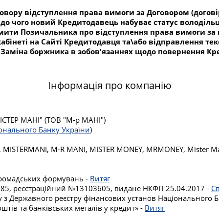
говору відступлення права вимоги за Договором (догові
о до чого новий Кредитодавець набуває статус володіл
ідомити Позичальника про відступлення права вимоги 
бінеті на Сайті Кредитодавця та\або відправлення тек
Заміна боржника в зобов'язаннях щодо повернення Кре
Інформація про компанію
ТЕР МАНІ" (ТОВ "М-р МАНІ")
іонального Банку України
)
, MISTERMANI, M-R MANI, MISTER MONEY, MRMONEY, Mister Ma
 громадських формувань -
Витяг
№885, реєстраційний №13103605, видане НКФП 25.04.2017 -
С
гу з Державного реєстру фінансових установ Національного Б
штів та банківських металів у кредит» -
Витяг