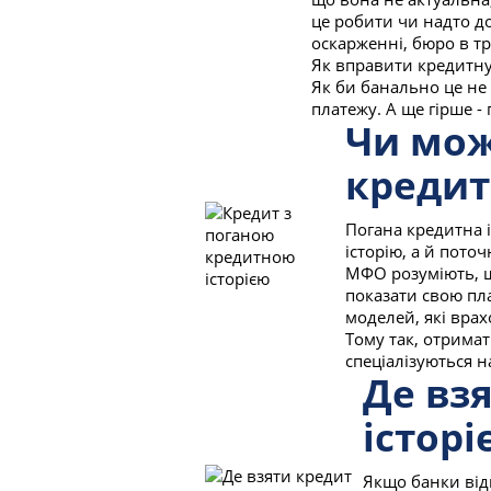
це робити чи надто до
оскарженні, бюро в т
Як вправити кредитну 
Як би банально це не
платежу. А ще гірше -
Чи мож
кредит
Погана кредитна 
історію, а й пото
МФО розуміють, щ
показати свою пл
моделей, які врах
Тому так, отрима
спеціалізуються н
Де вз
історі
Якщо банки від