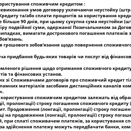
користування споживчим кредитом :
о невиконання умов договору уключаючи неустойку (штр
редиту та/або сплати процентів за користування креди
е більше 90 днів, при цьому сукупна сума неустойки (
іру подвійної суми, одержаної Позичальником за Дого
 випадках, вимагати дострокового погашення платежів 
ов’язань.
я грошового зобов’язання щодо повернення споживчого
а придбання будь-яких товарів чи послуг від фінансово
ідомленого рішення щодо отримання споживчого кредит
ів та фінансових установ.
их зі Споживачами договорів про споживчий кредит тіл
ламних матеріалів засобами дистанційних каналів ком
».
а користування споживчим кредитом залежать від обра
ії, пролонгації) строку погашення споживчого кредиту 
. Продовження (лонгації, пролонгації) строку погашенн
ці на продовження (лонгації, пролонгації) строку пога
ій, при сплаті споживачем платежів, за користування 
 за здійснення платежу можуть передбачати банки, комп