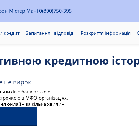
0(800)750-395
и кредит
Запитання і відповіді
Розкриття інформація
С
ативною кредитною істо
е не вирок
льників з банківською
трочкою в МФО-організаціях.
ння онлайн за кілька хвилин.