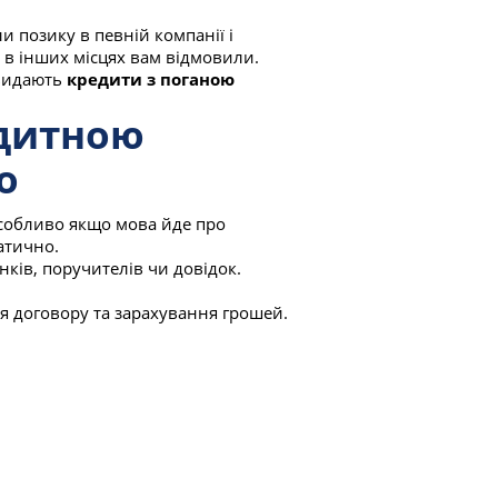
и позику в певній компанії і
 в інших місцях вам відмовили.
 видають
кредити з поганою
едитною
о
собливо якщо мова йде про
атично.
нків, поручителів чи довідок.
ня договору та зарахування грошей.