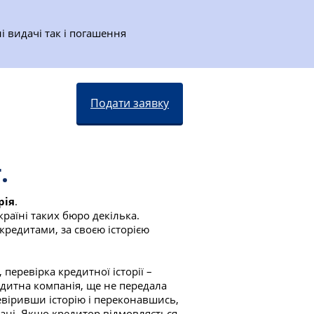
ні видачі так і погашення
Подати заявку
.
рія
.
країні таких бюро декілька.
кредитами, за своєю історією
 перевірка кредитної історії –
едитна компанія, ще не передала
евіривши історію і переконавшись,
ані. Якщо кредитор відмовляється