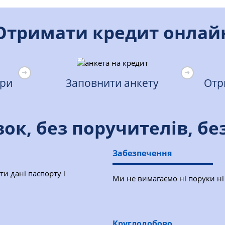
Отримати кредит онлай
три
Заповнити анкету
Отр
ок, без поручителів, бе
Забезпечення
ти дані паспорту і
Ми не вимагаємо ні поруки ні 
Круглодобово