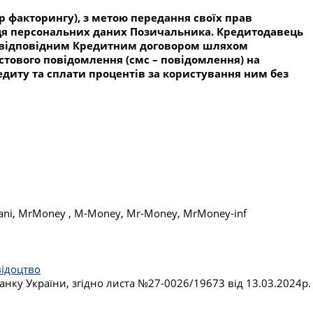
р факторингу), з метою передання своїх прав
ьця персональних даних Позичальника. Кредитодавець
за відповідним Кредитним договором шляхом
стового повідомлення (смс – повідомлення) на
диту та сплати процентів за користування ним без
ni, MrMoney , M-Money, Mr-Money, MrMoney-inf
відоцтво
анку України, згідно листа №27-0026/19673 від 13.03.2024р.