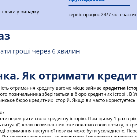
 тільки у випадку
сервіс працює 24/7 як в части
аз
ати гроші через 6 хвилин
ка. Як отримати кредит
ість отримання кредиту вагоме місце займає
кредитна істо
ого позичальника зберігається в бюро кредитних історії. В У
їнське бюро кредитних історій. Якщо ви часто користуєтесь 
о?
ете перевірити свою кредитну історію. При цьому 1 раз в рік,
 ситуації, коли позичальник вже оплатив свою позику, а кр
оді отримання наступної позики може бути ускладнене. Пер
, Ви можете звернутись до кредитора і попросити оновити д