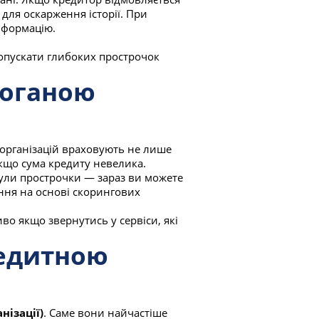
для оскарження історії. При
нформацію.
допускати глибоких прострочок
поганою
 організацій враховують не лише
якщо сума кредиту невелика.
ули прострочки — зараз ви можете
ння на основі скорингових
о якщо звернутись у сервіси, які
редитною
нізації)
. Саме вони найчастіше