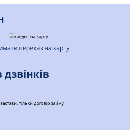
н
имати переказ на карту
з дзвінків
застави, тільки договір займу