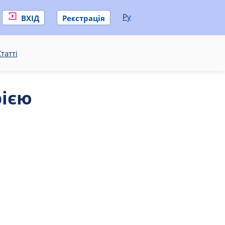
Ру
ВХІД
Реєстрація
татті
рією