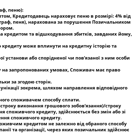
аф, пеню):
том, Кредитодавець нараховує пеню в розмірі: 4% від
штраф, пеня), нарахована за порушення Позичальником
вором.
за кредитом та відшкодування збитків, завданих йому,
 кредиту може вплинути на кредитну історію та
ї установи або спорідненої чи пов’язаної з ним особи
у на запропонованих умовах, Споживач має право
ьки за згодою сторін.
унікації зокрема, шляхом направлення відповідного
ного споживачем способу сплати.
(строку виконання грошового зобов’язання)/строку
я споживчого кредиту, здійснюється без змін або зі
шення споживчого кредиту.
споживчим кредитом не залежно від обраного способу
анії та організації, через яких позичальник здійснює