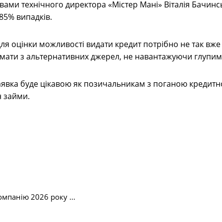
овами технічного директора «Містер Мані» Віталія Бачинс
85% випадків.
ля оцінки можливості видати кредит потрібно не так вже 
имати з альтернативних джерел, не навантажуючи глупим
явка буде цікавою як позичальникам з поганою кредитно
н займи.
мпанію 2026 року ...