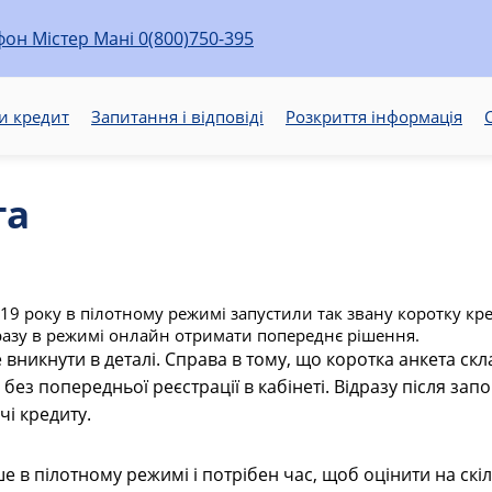
0(800)750-395
и кредит
Запитання і відповіді
Розкриття інформація
С
та
019 року в пілотному режимі запустили так звану коротку кр
азу в режимі онлайн отримати попереднє рішення.
 вникнути в деталі. Справа в тому, що коротка анкета скл
ез попередньої реєстрації в кабінеті. Відразу після запо
чі кредиту.
 в пілотному режимі і потрібен час, щоб оцінити на ск