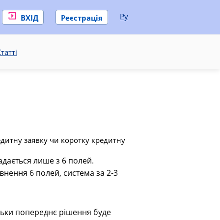
Ру
ВХІД
Реєстрація
татті
едитну заявку чи коротку кредитну
адається лише з 6 полей.
внення 6 полей, система за 2-3
ільки попереднє рішення буде