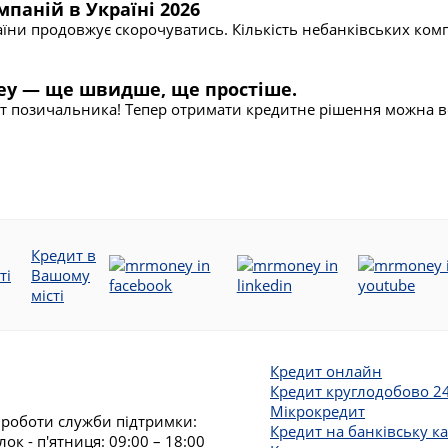
паній в Україні 2026
їни продовжує скорочуватись. Кількість небанківських компа
ey — ще швидше, ще простіше.
 позичальника! Тепер отримати кредитне рішення можна всьо
Кредит в
ті
Вашому
місті
Кредит онлайн
Кредит круглодобово 2
Мікрокредит
 роботи служби підтримки:
Кредит на банківську к
лок - п'ятниця: 09:00 – 18:00