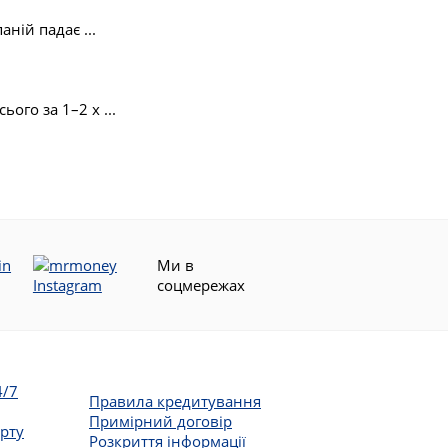
ній падає ...
го за 1–2 х ...
Ми в
соцмережах
4/7
Правила кредитування
Примірний договір
арту
Розкриття інформації