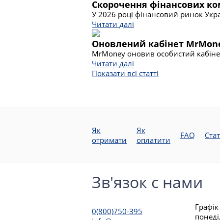
Скорочення фінансових ком
У 2026 році фінансовий ринок Укра
Читати далі
Оновлений кабінет MrMon
MrMoney оновив особистий кабінет
Читати далі
Показати всі статті
Як
Як
FAQ
Стат
отримати
оплатити
Зв'язок с нами
Графік
0(800)750-395
понеді