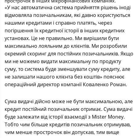
прострочок в інших мікрофінансових компаніях.
«У нас автоматична система прийняття рішень іноді
відмовляла позичальникам, які давно користуються
нашими кредитами і справно платять, через
погіршення їх кредитної історії в інших кредитних
установах. Це не правильно. Ми вирішили бути
максимально лояльним до клієнтів. Ми розробили
окремий скоринг для постійних позичальників. Якщо
ми не можемо видати максимальну по продукту
суму, то система буде зменшувати суму кредиту, але
не залишати нашого клієнта без коштів» пояснює
операційний директор компанії Коваленко Роман.
Сума видачі дійсно може не бути максимальною, але
кредит постійний позичальник отримає. Сума видачі
буде залежати від історії взаємодії з Mister Money.
Тобто чим більше кредитів позичальник отримував,
чим менше прострочок він допускав, тим вище