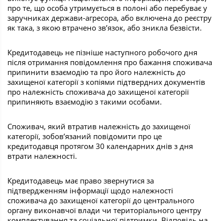
про те, що особа утримується в полоні або перебуває у
заручниках держави-агресора, або включена до реєстру
як така, з якою втрачено зв’язок, або зникла безвісти.
Кредитодавець не пізніше наступного робочого дня
після отримання повідомлення про бажання споживача
припинити взаємодію та про його належність до
захищеної категорії з копіями підтвердних документів
про належність споживача до захищеної категорії
припиняють взаємодію з такими особами.
Споживач, який втратив належність до захищеної
категорії, зобов’язаний повідомити про це
кредитодавця протягом 30 календарних днів з дня
втрати належності.
Кредитодавець має право звернутися за
підтвердженням інформації щодо належності
споживача до захищеної категорії до центрального
органу виконавчої влади чи територіального центру
комплектування та соціальної підтримки. Відповідь на