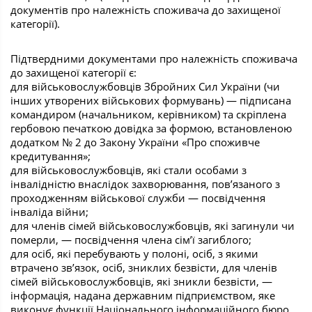
документів про належність споживача до захищеної
категорії).
Підтвердними документами про належність споживача
до захищеної категорії є:
для військовослужбовців Збройних Сил України (чи
інших утворених військових формувань) — підписана
командиром (начальником, керівником) та скріплена
гербовою печаткою довідка за формою, встановленою
додатком № 2 до Закону України «Про споживче
кредитування»;
для військовослужбовців, які стали особами з
інвалідністю внаслідок захворювання, пов’язаного з
проходженням військової служби — посвідчення
інваліда війни;
для членів сімей військовослужбовців, які загинули чи
померли, — посвідчення члена сім’ї загиблого;
для осіб, які перебувають у полоні, осіб, з якими
втрачено зв’язок, осіб, зниклих безвісти, для членів
сімей військовослужбовців, які зникли безвісти, —
інформація, надана державним підприємством, яке
виконує функції Національного інформаційного бюро,