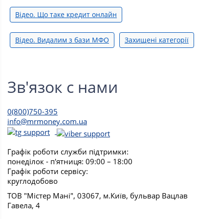
Відео. Що таке кредит онлайн
Відео. Видалим з бази МФО
Захищені категорії
Зв'язок с нами
0(800)750-395
info@mrmoney.com.ua
Графік роботи служби підтримки:
понеділок - п'ятниця: 09:00 – 18:00
Графік роботи сервісу:
круглодобово
ТОВ "Містер Мані", 03067, м.Київ, бульвар Вацлав
Гавела, 4