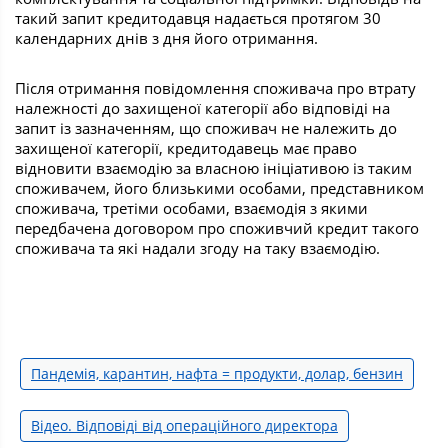
такий запит кредитодавця надається протягом 30
календарних днів з дня його отримання.
Після отримання повідомлення споживача про втрату
належності до захищеної категорії або відповіді на
запит із зазначенням, що споживач не належить до
захищеної категорії, кредитодавець має право
відновити взаємодію за власною ініціативою із таким
споживачем, його близькими особами, представником
споживача, третіми особами, взаємодія з якими
передбачена договором про споживчий кредит такого
споживача та які надали згоду на таку взаємодію.
Пандемія, карантин, нафта = продукти, долар, бензин
Відео. Відповіді від операційного директора