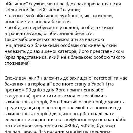
військової служби, чи внаслідок захворювання після
звільнення їх з військової служби;
• члени сімей військовослужбовців, які загинули,
померли чи пропали безвісти;
• особи, які перебувають у полоні, особи, з якими
втрачено зв’язок, особи, зниклі безвісти.
Також забороняється взаємодіяти за власною
ініціативою з близькими особами споживача, який
належить до захищеної категорії, його представником
(крім представника, який не є близькою особою такого
споживача).
Споживач, який належить до захищеної категорії та має
бажання на період дії воєнного стану в Україні (та
протягом 90 днів з дня його припинення або
скасування) припинити взаємодію з особами з
захищеної категорії, його близькі особи повідомляють
кредитодавця про це та про належність споживача до
захищеної категорії. Для цього потрібно надіслати
електронне звернення на care@mrmoney.com.ua та/або
на письмове звернення на 03067, м.Київ, бульвар
Вацлав Гавела, 4 (з наданням копій підтвердних