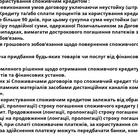
користування споживчим кредитом :
о невиконання умов договору уключаючи неустойку (штр
редиту та/або сплати процентів за користування креди
е більше 90 днів, при цьому сукупна сума неустойки (
іру подвійної суми, одержаної Позичальником за Дого
 випадках, вимагати дострокового погашення платежів 
ов’язань.
я грошового зобов’язання щодо повернення споживчого
а придбання будь-яких товарів чи послуг від фінансово
ідомленого рішення щодо отримання споживчого кредит
ів та фінансових установ.
их зі Споживачами договорів про споживчий кредит тіл
ламних матеріалів засобами дистанційних каналів ком
».
а користування споживчим кредитом залежать від обра
ії, пролонгації) строку погашення споживчого кредиту 
. Продовження (лонгації, пролонгації) строку погашенн
ці на продовження (лонгації, пролонгації) строку пога
ій, при сплаті споживачем платежів, за користування 
 за здійснення платежу можуть передбачати банки, комп