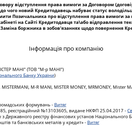
говору відступлення права вимоги за Договором (догові
о до чого новий Кредитодавець набуває статус володіл
ідомити Позичальника про відступлення права вимоги 
бінеті на Сайті Кредитодавця та\або відправлення тек
Заміна боржника в зобов'язаннях щодо повернення Кре
Інформація про компанію
ТЕР МАНІ" (ТОВ "М-р МАНІ")
іонального Банку України
)
, MISTERMANI, M-R MANI, MISTER MONEY, MRMONEY, Mister Ma
 громадських формувань -
Витяг
№885, реєстраційний №13103605, видане НКФП 25.04.2017 -
С
гу з Державного реєстру фінансових установ Національного Б
штів та банківських металів у кредит» -
Витяг