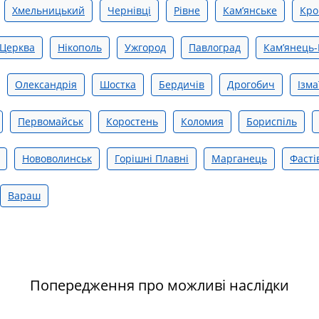
Хмельницький
Чернівці
Рівне
Камʼянське
Кро
 Церква
Нікополь
Ужгород
Павлоград
Кам’янець-
Олександрія
Шостка
Бердичів
Дрогобич
Ізма
Первомайськ
Коростень
Коломия
Бориспіль
Нововолинськ
Горішні Плавні
Марганець
Фасті
Вараш
Попередження про можливі наслідки