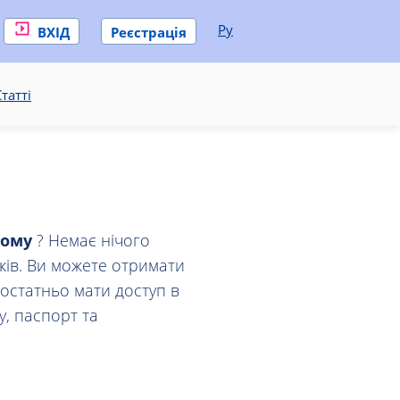
Ру
ВХІД
Реєстрація
татті
ому
? Немає нічого
ків. Ви можете отримати
достатньо мати доступ в
у, паспорт та