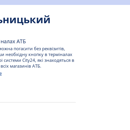
льницький
іналах АТБ
ожна погасити без реквізитів,
и необхідну кнопку в терміналах
ї системи City24, які знаходяться в
 всіх магазинів АТБ.
е