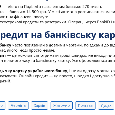
й
— місто на Поділлі з населенням близько 270 тисяч.
та — близько 14 500 грн. У місті активно розвиваються мали
пит на фінансові послуги.
ткострокові кредити та розстрочки. Операції через BankID і
редит на банківську кар
банку
часто пов’язаний з довгими чергами, поїздками до ві
ас, якого іноді просто немає.
дит
— це можливість отримати гроші швидко, не виходячи з
ин вільного часу та банківську картку. Усе оформлюється авт
дь-яку картку українського банку
, і ними одразу можна к
еказувати. Онлайн кредит — це просто, швидко і доступно з б
цький.
ро
Чернігів
Харків
Житомир
Полтава
Луцьк