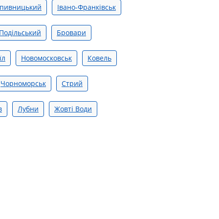
пивницький
Івано-Франківськ
Подільський
Бровари
їл
Новомосковськ
Ковель
Чорноморськ
Стрий
в
Лубни
Жовті Води