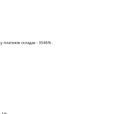
 платежів складає - 3546% .
= 1%