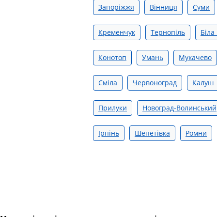
Запоріжжя
Вінниця
Суми
Кременчук
Тернопіль
Біла
Конотоп
Умань
Мукачево
Сміла
Червоноград
Калуш
Прилуки
Новоград-Волинський
Ірпінь
Шепетівка
Ромни