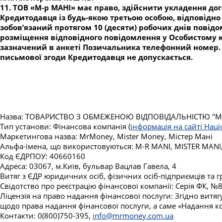
11. ТОВ «М-р МАНІ» має право, здійснити укладення до
Кредитодавця із будь-якою третьою особою, відповідн
зобов’язаний протягом 10 (десяти) робочих днів пов
розміщення відповідного повідомлення у Особистому ка
зазначений в анкеті Позичальника телефонний номер. 
письмової згоди Кредитодавця не допускається.
Назва: ТОВАРИСТВО З ОБМЕЖЕНОЮ ВІДПОВІДАЛЬНІСТЮ "МІС
Тип установи: Фінансова компанія (
інформація на сайті Нац
Маркетингова назва: MrMoney, Mister Money, Містер Мані
Альфа-імена, що використовуються: M-R MANI, MISTER MANI
Код ЄДРПОУ: 40660160
Адреса: 03067, м.Київ, бульвар Вацлав Гавела, 4
Витяг з ЄДР юридичних осіб, фізичних осіб-підприємців та
Свідотство про реєстрацію фінансової компанії: Серія ФК, 
Ліцензія на право надання фінансової послуги: Згідно витя
щодо права надання фінансової послуги, а саме «Надання ко
Контакти: 0(800)750-395,
info@mrmoney.com.ua