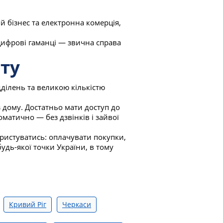
й бізнес та електронна комерція,
 цифрові гаманці — звична справа
ту
дділень та великою кількістю
 дому. Достатньо мати доступ до
оматично — без дзвінків і зайвої
ористуватись: оплачувати покупки,
удь-якої точки України, в тому
Кривий Ріг
Черкаси