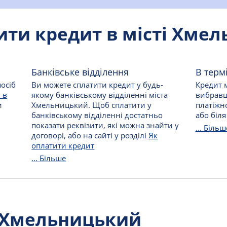
ити кредит в місті Хме
Банківське відділення
В терм
осіб
Ви можете сплатити кредит у будь-
Кредит м
 в
якому банківському відділенні міста
вибравш
и
Хмельницький. Щоб сплатити у
платіжно
банківському відділенні достатньо
або біля
показати реквізити, які можна знайти у
... Більш
договорі, або на сайті у розділі
Як
оплатити кредит
... Більше
 Хмельницький