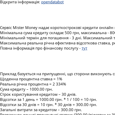
Відкрита інформація:
opendatabot
Сервіс Mister Money надає короткострокові кредити онлайн 
Мінімальна сума кредиту складає 500 грн, максимальна - 80
Мінімальний термін для погашення - 3 дні. Максимальний т
Максимальна реальна річна ефективна відсоткова ставка, ро
Повна інформація про фінансову послугу -
тут
Приклад базується на припущенні, що сторони виконують сво
Щоденна процентна ставка = 1%
Реальна річна процентна = 2 334%
Сума кредиту – 1000.00 грн.
Строк користування кредитом – 30 днів.
Відсотки за 1 день = 1000.00 грн. * 1 / 100 = 10 грн.
Відсотки за 30 днів = 10 грн. * 30 днів = 300.00 грн.
Загальні витрати за кредитом – 300.00 грн.
Розрахунок денної процентної ставки: (300.00 (відсотки за 30