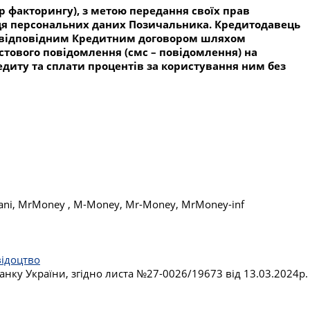
р факторингу), з метою передання своїх прав
ьця персональних даних Позичальника. Кредитодавець
за відповідним Кредитним договором шляхом
стового повідомлення (смс – повідомлення) на
диту та сплати процентів за користування ним без
ni, MrMoney , M-Money, Mr-Money, MrMoney-inf
відоцтво
анку України, згідно листа №27-0026/19673 від 13.03.2024р.