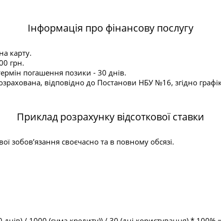
Інформація про фінансову послугу
на карту.
00 грн.
ермін погашення позики - 30 днів.
зрахована, відповідно до Постанови НБУ №16, згідно графіку
Приклад розрахунку відсоткової ставки
ї зобов’язання своєчасно та в повному обсязі.
 днів) / 1000 (сума кредиту)) / 30 (дні користування) * 100% 