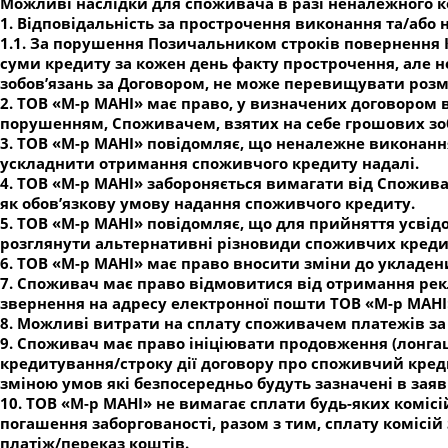
Можливі наслідки для споживача в разі неналежного 
1. Відповідальність за прострочення виконання та/аб
1.1. За порушення Позичальником строків повернення К
суми кредиту за кожен день факту прострочення, але н
зобов’язань за Договором, не може перевищувати розм
2. ТОВ «М-р МАНІ» має право, у визначених договором
порушенням, Споживачем, взятих на себе грошових зоб
3. ТОВ «М-р МАНІ» повідомляє, що неналежне виконанн
ускладнити отримання споживчого кредиту надалі.
4. ТОВ «М-р МАНІ» забороняється вимагати від Споживач
як обов’язкову умову надання споживчого кредиту.
5. ТОВ «М-р МАНІ» повідомляє, що для прийняття усв
розглянути альтернативні різновиди споживчих кредит
6. ТОВ «М-р МАНІ» має право вносити зміни до укладен
7. Споживач має право відмовитися від отримання рек
звернення на адресу електронної пошти ТОВ «М-р МАНІ
8. Можливі витрати на сплату споживачем платежів з
9. Споживач має право ініціювати продовження (лонгац
кредитування/строку дії договору про споживчий кредит
зміною умов які безпосередньо будуть зазначені в заяв
10. ТОВ «М-р МАНІ» не вимагає сплати будь-яких коміс
погашення заборгованості, разом з тим, сплату комісій
платіж/переказ коштів.