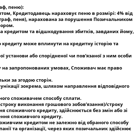
аф, пеню):
том, Кредитодавець нараховує пеню в розмірі: 4% від
штраф, пеня), нарахована за порушення Позичальником
вором.
за кредитом та відшкодування збитків, завданих йому,
 кредиту може вплинути на кредитну історію та
ї установи або спорідненої чи пов’язаної з ним особи
у на запропонованих умовах, Споживач має право
ьки за згодою сторін.
унікації зокрема, шляхом направлення відповідного
ного споживачем способу сплати.
(строку виконання грошового зобов’язання)/строку
я споживчого кредиту, здійснюється без змін або зі
шення споживчого кредиту.
споживчим кредитом не залежно від обраного способу
анії та організації, через яких позичальник здійснює