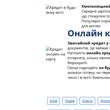
Хмельницьки
Середня зарпла
що стимулює по
Популярні коро
для містян.
Онлайн к
Звичайний кредит у 
документів. Це займає ч
Натомість
онлайн кре
інтернету, кілька хвил
бюрократії.
Гроші надходять
на бу
знімати готівку чи пер
числі і в місті Хмельни
Київ
Львів
Одеса
Дніп