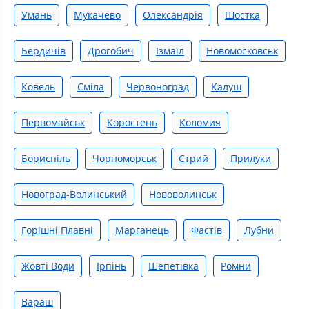
Умань
Мукачево
Олександрія
Шостка
Бердичів
Дрогобич
Ізмаїл
Новомосковськ
Ковель
Сміла
Червоноград
Калуш
Первомайськ
Коростень
Коломия
Бориспіль
Чорноморськ
Стрий
Прилуки
Новоград-Волинський
Нововолинськ
Горішні Плавні
Марганець
Фастів
Лубни
Жовті Води
Ірпінь
Шепетівка
Ромни
Вараш