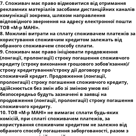
7. Споживач має право відмовитися від отримання
рекламних матеріалів засобами дистанційних каналів
комунікації зокрема, шляхом направлення
відповідного звернення на адресу електронної пошти
ТОВ «М-р МАНІ».
8. Можливі витрати на сплату споживачем платежів за
користування споживчим кредитом залежать від
обраного споживачем способу сплати.
9. Споживач має право ініціювати продовження
(лонгації, пролонгації) строку погашення споживчого
кредиту (строку виконання грошового зобов’язання)/
строку кредитування/строку дії договору про
споживчий кредит. Продовження (лонгації,
пролонгації) строку погашення споживчого кредиту,
здійснюється без змін або зі зміною умов які
безпосередньо будуть зазначені в заявці на
продовження (лонгації, пролонгації) строку погашення
споживчого кредиту.
10. ТОВ «М-р МАНІ» не вимагає сплати будь-яких
комісій, при сплаті споживачем платежів, за
користування споживчим кредитом не залежно від
обраного способу погашення заборгованості, разом з