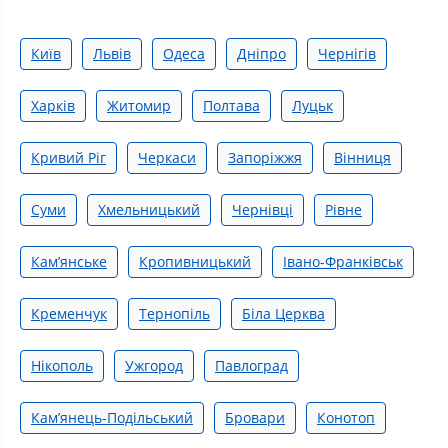
Київ
Львів
Одеса
Дніпро
Чернігів
Харків
Житомир
Полтава
Луцьк
Кривий Ріг
Черкаси
Запоріжжя
Вінниця
Суми
Хмельницький
Чернівці
Рівне
Камʼянське
Кропивницький
Івано-Франківськ
Кременчук
Тернопіль
Біла Церква
Нікополь
Ужгород
Павлоград
Кам’янець-Подільський
Бровари
Конотоп