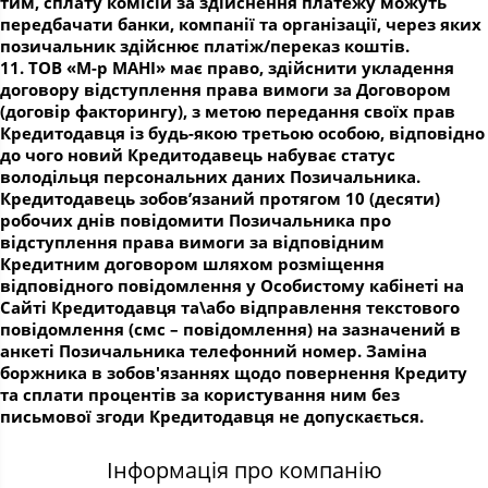
тим, сплату комісій за здійснення платежу можуть
передбачати банки, компанії та організації, через яких
позичальник здійснює платіж/переказ коштів.
11. ТОВ «М-р МАНІ» має право, здійснити укладення
договору відступлення права вимоги за Договором
(договір факторингу), з метою передання своїх прав
Кредитодавця із будь-якою третьою особою, відповідно
до чого новий Кредитодавець набуває статус
володільця персональних даних Позичальника.
Кредитодавець зобов’язаний протягом 10 (десяти)
робочих днів повідомити Позичальника про
відступлення права вимоги за відповідним
Кредитним договором шляхом розміщення
відповідного повідомлення у Особистому кабінеті на
Сайті Кредитодавця та\або відправлення текстового
повідомлення (смс – повідомлення) на зазначений в
анкеті Позичальника телефонний номер. Заміна
боржника в зобов'язаннях щодо повернення Кредиту
та сплати процентів за користування ним без
письмової згоди Кредитодавця не допускається.
Інформація про компанію