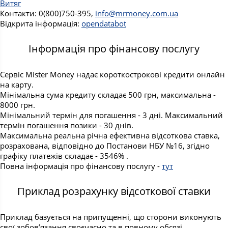
Витяг
Контакти: 0(800)750-395,
info@mrmoney.com.ua
Відкрита інформація:
opendatabot
Інформація про фінансову послугу
Сервіс Mister Money надає короткострокові кредити онлайн
на карту.
Мінімальна сума кредиту складає 500 грн, максимальна -
8000 грн.
Мінімальний термін для погашення - 3 дні. Максимальний
термін погашення позики - 30 днів.
Максимальна реальна річна ефективна відсоткова ставка,
розрахована, відповідно до Постанови НБУ №16, згідно
графіку платежів складає - 3546% .
Повна інформація про фінансову послугу -
тут
Приклад розрахунку відсоткової ставки
Приклад базується на припущенні, що сторони виконують
свої зобов’язання своєчасно та в повному обсязі.