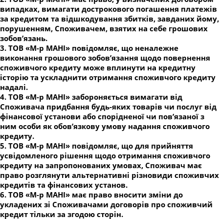
випадках, вимагати дострокового погашення платежів
за кредитом та відшкодування збитків, завданих йому,
порушенням, Споживачем, взятих на себе грошових
зобов’язань.
3. ТОВ «М-р МАНІ» повідомляє, що неналежне
виконання грошового зобов’язання щодо повернення
споживчого кредиту може вплинути на кредитну
історію та ускладнити отримання споживчого кредиту
надалі.
4. ТОВ «М-р МАНІ» забороняється вимагати від
Споживача придбання будь-яких товарів чи послуг від
фінансової установи або спорідненої чи пов’язаної з
ним особи як обов’язкову умову надання споживчого
кредиту.
5. ТОВ «М-р МАНІ» повідомляє, що для прийняття
усвідомленого рішення щодо отримання споживчого
кредиту на запропонованих умовах, Споживач має
право розглянути альтернативні різновиди споживчих
кредитів та фінансових установ.
6. ТОВ «М-р МАНІ» має право вносити зміни до
укладених зі Споживачами договорів про споживчий
кредит тільки за згодою сторін.