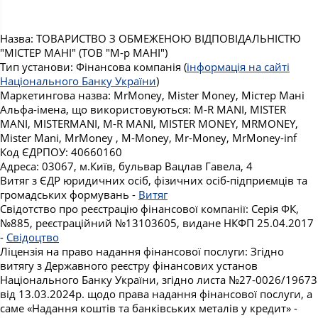
Назва: ТОВАРИСТВО З ОБМЕЖЕНОЮ ВІДПОВІДАЛЬНІСТЮ
"МІСТЕР МАНІ" (ТОВ "М-р МАНІ")
Тип установи: Фінансова компанія (
інформація на сайті
Національного Банку України
)
Маркетингова назва: MrMoney, Mister Money, Містер Мані
Альфа-імена, що використовуються: M-R MANI, MISTER
MANI, MISTERMANI, M-R MANI, MISTER MONEY, MRMONEY,
Mister Mani, MrMoney , M-Money, Mr-Money, MrMoney-inf
Код ЄДРПОУ: 40660160
Адреса: 03067, м.Київ, бульвар Вацлав Гавела, 4
Витяг з ЄДР юридичних осіб, фізичних осіб-підприємців та
громадських формувань -
Витяг
Свідотство про реєстрацію фінансової компанії: Серія ФК,
№885, реєстраційний №13103605, видане НКФП 25.04.2017
-
Свідоцтво
Ліцензія на право надання фінансової послуги: Згідно
витягу з Державного реєстру фінансових установ
Національного Банку України, згідно листа №27-0026/19673
від 13.03.2024р. щодо права надання фінансової послуги, а
саме «Надання коштів та банківських металів у кредит» -