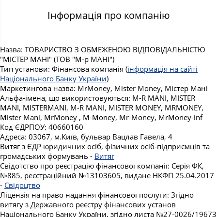
Інформація про компанію
Назва: ТОВАРИСТВО З ОБМЕЖЕНОЮ ВІДПОВІДАЛЬНІСТЮ
"МІСТЕР МАНІ" (ТОВ "М-р МАНІ")
Тип установи: Фінансова компанія (
інформація на сайті
Національного Банку України
)
Маркетингова назва: MrMoney, Mister Money, Містер Мані
Альфа-імена, що використовуються: M-R MANI, MISTER
MANI, MISTERMANI, M-R MANI, MISTER MONEY, MRMONEY,
Mister Mani, MrMoney , M-Money, Mr-Money, MrMoney-inf
Код ЄДРПОУ: 40660160
Адреса: 03067, м.Київ, бульвар Вацлав Гавела, 4
Витяг з ЄДР юридичних осіб, фізичних осіб-підприємців та
громадських формувань -
Витяг
Свідотство про реєстрацію фінансової компанії: Серія ФК,
№885, реєстраційний №13103605, видане НКФП 25.04.2017
-
Свідоцтво
Ліцензія на право надання фінансової послуги: Згідно
витягу з Державного реєстру фінансових установ
Національного Банку України, згідно листа №27-0026/19673