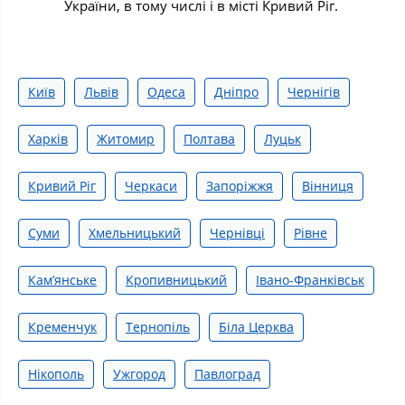
України, в тому числі і в місті Кривий Ріг.
Київ
Львів
Одеса
Дніпро
Чернігів
Харків
Житомир
Полтава
Луцьк
Кривий Ріг
Черкаси
Запоріжжя
Вінниця
Суми
Хмельницький
Чернівці
Рівне
Камʼянське
Кропивницький
Івано-Франківськ
Кременчук
Тернопіль
Біла Церква
Нікополь
Ужгород
Павлоград