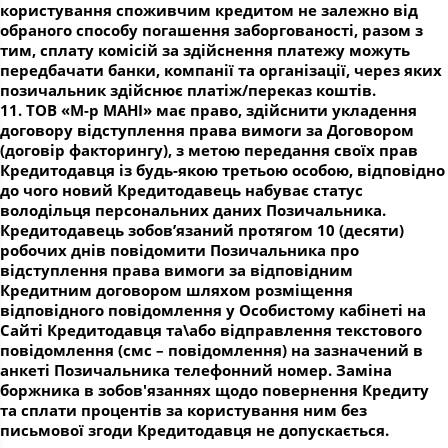
користування споживчим кредитом не залежно від
обраного способу погашення заборгованості, разом з
тим, сплату комісій за здійснення платежу можуть
передбачати банки, компанії та організації, через яких
позичальник здійснює платіж/переказ коштів.
11. ТОВ «М-р МАНІ» має право, здійснити укладення
договору відступлення права вимоги за Договором
(договір факторингу), з метою передання своїх прав
Кредитодавця із будь-якою третьою особою, відповідно
до чого новий Кредитодавець набуває статус
володільця персональних даних Позичальника.
Кредитодавець зобов’язаний протягом 10 (десяти)
робочих днів повідомити Позичальника про
відступлення права вимоги за відповідним
Кредитним договором шляхом розміщення
відповідного повідомлення у Особистому кабінеті на
Сайті Кредитодавця та\або відправлення текстового
повідомлення (смс – повідомлення) на зазначений в
анкеті Позичальника телефонний номер. Заміна
боржника в зобов'язаннях щодо повернення Кредиту
та сплати процентів за користування ним без
письмової згоди Кредитодавця не допускається.