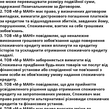
не може перевищувати розміру подвійної суми,
одержаної Позичальником за Договором.
2. ТОВ «М-р МАНІ» має право, у визначених договором
випадках, вимагати дострокового погашення платежів
за кредитом та відшкодування збитків, завданих йому,
порушенням, Споживачем, взятих на себе грошових
зобов’язань.
3. ТОВ «М-р МАНІ» повідомляє, що неналежне
виконання грошового зобов’язання щодо повернення
споживчого кредиту може вплинути на кредитну
історію та ускладнити отримання споживчого кредиту
надалі.
4. ТОВ «М-р МАНІ» забороняється вимагати від
Споживача придбання будь-яких товарів чи послуг від
фінансової установи або спорідненої чи пов’язаної з
ним особи як обов’язкову умову надання споживчого
кредиту.
5. ТОВ «М-р МАНІ» повідомляє, що для прийняття
усвідомленого рішення щодо отримання споживчого
кредиту на запропонованих умовах, Споживач має
право розглянути альтернативні різновиди споживчих
кредитів та фінансових установ.
6. ТОВ «М-р МАНІ» має право вносити зміни до