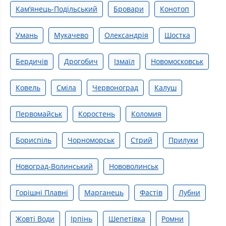
Кам’янець-Подільський
Бровари
Конотоп
Умань
Мукачево
Олександрія
Шостка
Бердичів
Дрогобич
Ізмаїл
Новомосковськ
Ковель
Сміла
Червоноград
Калуш
Первомайськ
Коростень
Коломия
Бориспіль
Чорноморськ
Стрий
Прилуки
Новоград-Волинський
Нововолинськ
Горішні Плавні
Марганець
Фастів
Лубни
Жовті Води
Ірпінь
Шепетівка
Ромни