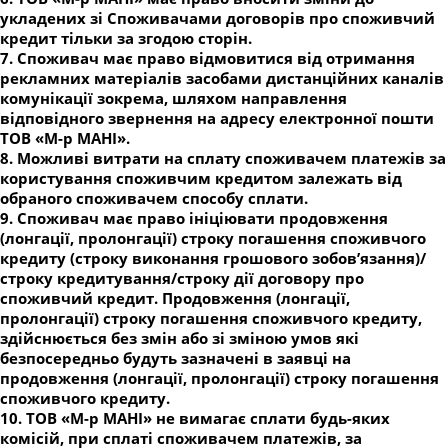
укладених зі Споживачами договорів про споживчий
кредит тільки за згодою сторін.
7. Споживач має право відмовитися від отримання
рекламних матеріалів засобами дистанційних каналів
комунікації зокрема, шляхом направлення
відповідного звернення на адресу електронної пошти
ТОВ «М-р МАНІ».
8. Можливі витрати на сплату споживачем платежів за
користування споживчим кредитом залежать від
обраного споживачем способу сплати.
9. Споживач має право ініціювати продовження
(лонгації, пролонгації) строку погашення споживчого
кредиту (строку виконання грошового зобов’язання)/
строку кредитування/строку дії договору про
споживчий кредит. Продовження (лонгації,
пролонгації) строку погашення споживчого кредиту,
здійснюється без змін або зі зміною умов які
безпосередньо будуть зазначені в заявці на
продовження (лонгації, пролонгації) строку погашення
споживчого кредиту.
10. ТОВ «М-р МАНІ» не вимагає сплати будь-яких
комісій, при сплаті споживачем платежів, за