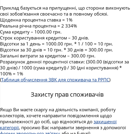
Приклад базується на припущенні, що сторони виконують
свої зобов’язання своєчасно та в повному обсязі.
Щоденна процентна ставка = 1%
Реальна річна процентна = 2 334%
Сума кредиту – 1000.00 грн.
Строк користування кредитом – 30 днів.
Відсотки за 1 день = 1000.00 грн. * 1 / 100 = 10 грн.
Відсотки за 30 днів = 10 грн. * 30 днів = 300.00 грн.
Загальні витрати за кредитом – 300.00 грн.
Розрахунок денної процентної ставки: (300.00 (відсотки за
30 днів) / 1000 (сума кредиту)) / 30 (дні користування) *
100% = 1%
(
Таблиця обчислення ЗВК для споживача та РРПС
)
Захисту прав споживачів
Якщо Ви маєте скаргу на діяльність компанії, роботу
колекторів, хочете направити повідомлення щодо
приналежності до осіб, що відносяться до
захищеної
категорії
, просимо Вас направити звернення з допомогої
форми зворотнього зв'язку
або на E-mail: