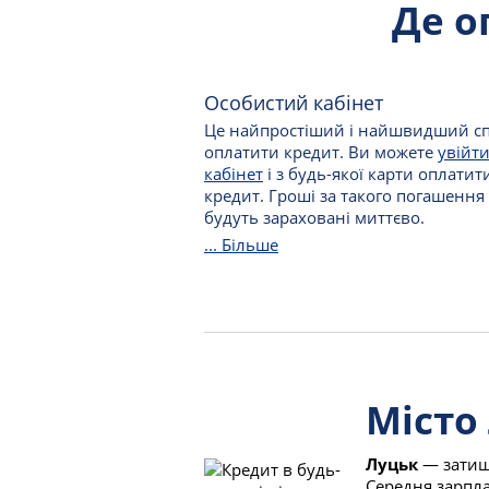
Де о
Особистий кабінет
Це найпростіший і найшвидший сп
оплатити кредит. Ви можете
увійти
кабінет
і з будь-якої карти оплатит
кредит. Гроші за такого погашення
будуть зараховані миттєво.
... Більше
Місто
Луцьк
— затишн
Середня зарпла