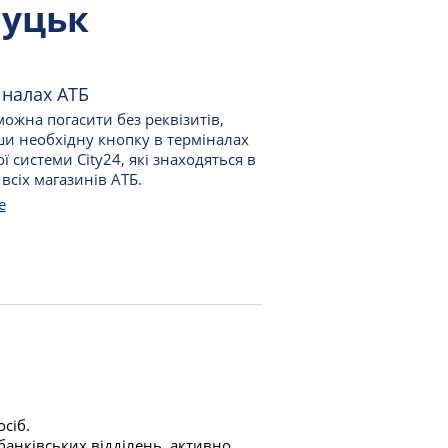
Луцьк
іналах АТБ
ожна погасити без реквізитів,
и необхідну кнопку в терміналах
ї системи City24, які знаходяться в
 всіх магазинів АТБ.
е
сіб.
банківських відділень, активно