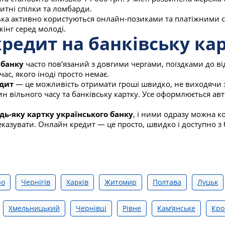
тні спілки та ломбарди.
ка активно користуються онлайн-позиками та платіжними 
інг серед молоді.
редит на банківську ка
 банку
часто пов’язаний з довгими чергами, поїздками до ві
час, якого іноді просто немає.
дит
— це можливість отримати гроші швидко, не виходячи з
ин вільного часу та банківську картку. Усе оформлюється авт
дь-яку картку українського банку
, і ними одразу можна к
еказувати. Онлайн кредит — це просто, швидко і доступно з 
ро
Чернігів
Харків
Житомир
Полтава
Луцьк
Хмельницький
Чернівці
Рівне
Камʼянське
Кро