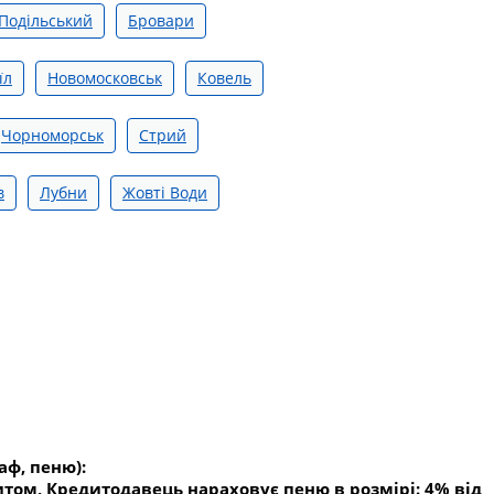
Подільський
Бровари
їл
Новомосковськ
Ковель
Чорноморськ
Стрий
в
Лубни
Жовті Води
аф, пеню):
том, Кредитодавець нараховує пеню в розмірі: 4% від