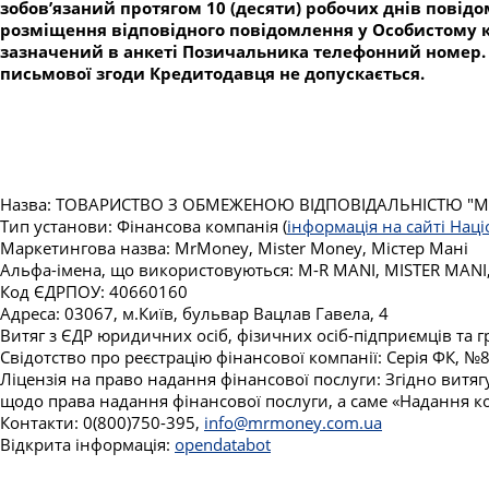
зобов’язаний протягом 10 (десяти) робочих днів пов
розміщення відповідного повідомлення у Особистому ка
зазначений в анкеті Позичальника телефонний номер. 
письмової згоди Кредитодавця не допускається.
Назва: ТОВАРИСТВО З ОБМЕЖЕНОЮ ВІДПОВІДАЛЬНІСТЮ "МІС
Тип установи: Фінансова компанія (
інформація на сайті Нац
Маркетингова назва: MrMoney, Mister Money, Містер Мані
Альфа-імена, що використовуються: M-R MANI, MISTER MANI
Код ЄДРПОУ: 40660160
Адреса: 03067, м.Київ, бульвар Вацлав Гавела, 4
Витяг з ЄДР юридичних осіб, фізичних осіб-підприємців та
Свідотство про реєстрацію фінансової компанії: Серія ФК, 
Ліцензія на право надання фінансової послуги: Згідно витя
щодо права надання фінансової послуги, а саме «Надання ко
Контакти: 0(800)750-395,
info@mrmoney.com.ua
Відкрита інформація:
opendatabot