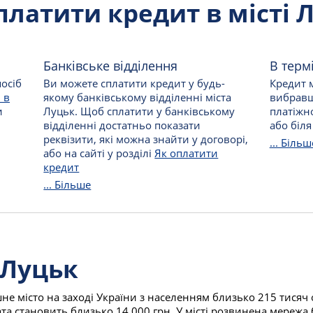
платити кредит в місті 
Банківське відділення
В терм
осіб
Ви можете сплатити кредит у будь-
Кредит м
 в
якому банківському відділенні міста
вибравш
и
Луцьк. Щоб сплатити у банківському
платіжно
відділенні достатньо показати
або біля
реквізити, які можна знайти у договорі,
... Більш
або на сайті у розділі
Як оплатити
кредит
... Більше
 Луцьк
е місто на заході України з населенням близько 215 тисяч о
та становить близько 14 000 грн. У місті розвинена мережа 