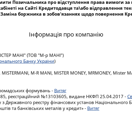
ідомити Позичальника про відступлення права вимоги 
бінеті на Сайті Кредитодавця та\або відправлення тек
Заміна боржника в зобов'язаннях щодо повернення Кре
Інформація про компанію
ТЕР МАНІ" (ТОВ "М-р МАНІ")
іонального Банку України
)
, MISTERMANI, M-R MANI, MISTER MONEY, MRMONEY, Mister Ma
 громадських формувань -
Витяг
№885, реєстраційний №13103605, видане НКФП 25.04.2017 -
С
гу з Державного реєстру фінансових установ Національного Б
штів та банківських металів у кредит» -
Витяг