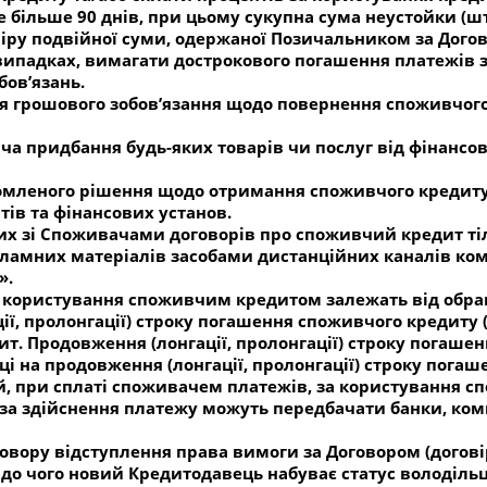
е більше 90 днів, при цьому сукупна сума неустойки (
іру подвійної суми, одержаної Позичальником за Дого
 випадках, вимагати дострокового погашення платежів 
ов’язань.
я грошового зобов’язання щодо повернення споживчого
а придбання будь-яких товарів чи послуг від фінансово
ідомленого рішення щодо отримання споживчого кредит
ів та фінансових установ.
их зі Споживачами договорів про споживчий кредит тіл
ламних матеріалів засобами дистанційних каналів ком
».
а користування споживчим кредитом залежать від обра
ії, пролонгації) строку погашення споживчого кредиту 
. Продовження (лонгації, пролонгації) строку погашенн
ці на продовження (лонгації, пролонгації) строку пога
ій, при сплаті споживачем платежів, за користування 
 за здійснення платежу можуть передбачати банки, комп
говору відступлення права вимоги за Договором (догові
о до чого новий Кредитодавець набуває статус володіл