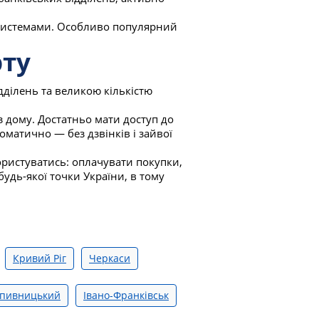
системами. Особливо популярний
рту
дділень та великою кількістю
 дому. Достатньо мати доступ до
оматично — без дзвінків і зайвої
ористуватись: оплачувати покупки,
будь-якої точки України, в тому
Кривий Ріг
Черкаси
пивницький
Івано-Франківськ