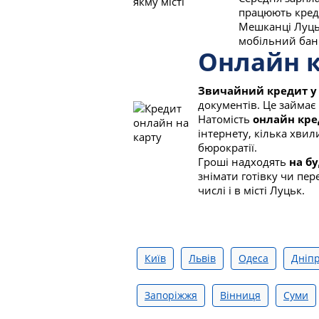
працюють креди
Мешканці Луць
мобільний банк
Онлайн к
Звичайний кредит у
документів. Це займає 
Натомість
онлайн кре
інтернету, кілька хвил
бюрократії.
Гроші надходять
на бу
знімати готівку чи пер
числі і в місті Луцьк.
Київ
Львів
Одеса
Дніп
Запоріжжя
Вінниця
Суми