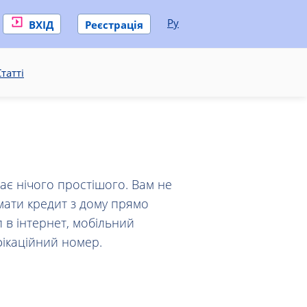
Ру
ВХІД
Реєстрація
татті
ає нічого простішого. Вам не
мати кредит з дому прямо
 в інтернет, мобільний
фікаційний номер.