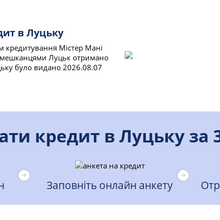
дит в Луцьку
ом кредитування Містер Мані
в, мешканцями Луцьк отримано
цьку було видано 2026.08.07
ти кредит в Луцьку за 
н
Заповніть онлайн анкету
Отр