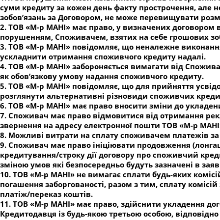
суми кредиту за кожен день факту прострочення, але н
зобов’язань за Договором, не може перевищувати розм
2. ТОВ «М-р МАНІ» має право, у визначених договором
порушенням, Споживачем, взятих на себе грошових зоб
3. ТОВ «М-р МАНІ» повідомляє, що неналежне виконанн
ускладнити отримання споживчого кредиту надалі.
4. ТОВ «М-р МАНІ» забороняється вимагати від Споживач
як обов’язкову умову надання споживчого кредиту.
5. ТОВ «М-р МАНІ» повідомляє, що для прийняття усв
розглянути альтернативні різновиди споживчих кредит
6. ТОВ «М-р МАНІ» має право вносити зміни до укладен
7. Споживач має право відмовитися від отримання рек
звернення на адресу електронної пошти ТОВ «М-р МАНІ
8. Можливі витрати на сплату споживачем платежів з
9. Споживач має право ініціювати продовження (лонгац
кредитування/строку дії договору про споживчий кредит
зміною умов які безпосередньо будуть зазначені в заяв
10. ТОВ «М-р МАНІ» не вимагає сплати будь-яких коміс
погашення заборгованості, разом з тим, сплату комісій
платіж/переказ коштів.
11. ТОВ «М-р МАНІ» має право, здійснити укладення до
Кредитодавця із будь-якою третьою особою, відповідн