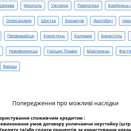
 Церква
Нікополь
Ужгород
Павлоград
Кам’янець-
Олександрія
Шостка
Бердичів
Дрогобич
Ізма
Первомайськ
Коростень
Коломия
Бориспіль
Нововолинськ
Горішні Плавні
Марганець
Фасті
Вараш
Попередження про можливі наслідки
користування споживчим кредитом :
о невиконання умов договору уключаючи неустойку (штр
редиту та/або сплати процентів за користування креди