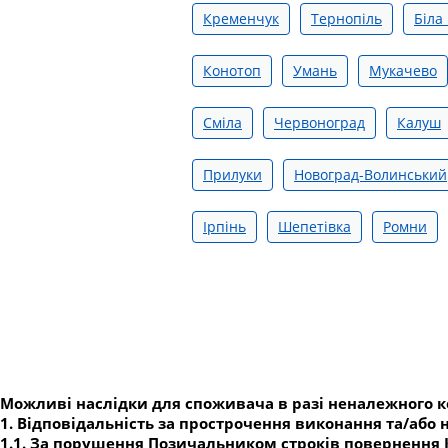
Кременчук
Тернопіль
Біла
Конотоп
Умань
Мукачево
Сміла
Червоноград
Калуш
Прилуки
Новоград-Волинський
Ірпінь
Шепетівка
Ромни
Можливі наслідки для споживача в разі неналежного 
1. Відповідальність за прострочення виконання та/аб
1.1. За порушення Позичальником строків повернення К