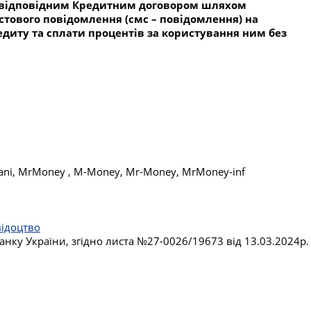
за відповідним Кредитним договором шляхом
стового повідомлення (смс – повідомлення) на
диту та сплати процентів за користування ним без
ni, MrMoney , M-Money, Mr-Money, MrMoney-inf
відоцтво
анку України, згідно листа №27-0026/19673 від 13.03.2024р.