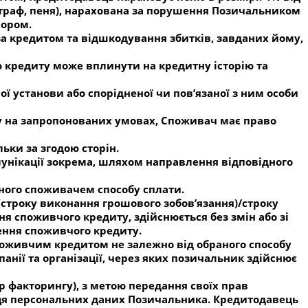
штраф, пеня), нарахована за порушення Позичальником
вором.
за кредитом та відшкодування збитків, завданих йому,
 кредиту може вплинути на кредитну історію та
ї установи або спорідненої чи пов’язаної з ним особи
у на запропонованих умовах, Споживач має право
ьки за згодою сторін.
унікації зокрема, шляхом направлення відповідного
ного споживачем способу сплати.
(строку виконання грошового зобов’язання)/строку
я споживчого кредиту, здійснюється без змін або зі
шення споживчого кредиту.
споживчим кредитом не залежно від обраного способу
анії та організації, через яких позичальник здійснює
р факторингу), з метою передання своїх прав
ьця персональних даних Позичальника. Кредитодавець