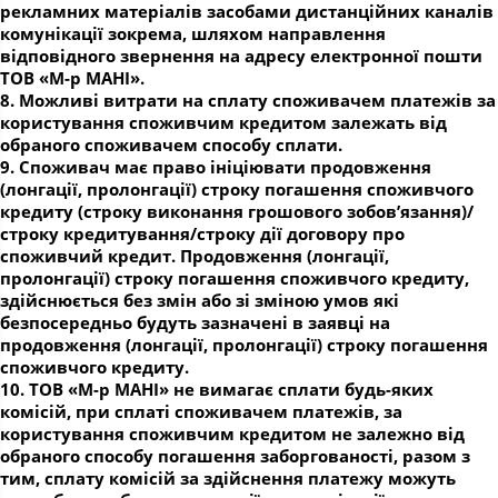
рекламних матеріалів засобами дистанційних каналів
комунікації зокрема, шляхом направлення
відповідного звернення на адресу електронної пошти
ТОВ «М-р МАНІ».
8. Можливі витрати на сплату споживачем платежів за
користування споживчим кредитом залежать від
обраного споживачем способу сплати.
9. Споживач має право ініціювати продовження
(лонгації, пролонгації) строку погашення споживчого
кредиту (строку виконання грошового зобов’язання)/
строку кредитування/строку дії договору про
споживчий кредит. Продовження (лонгації,
пролонгації) строку погашення споживчого кредиту,
здійснюється без змін або зі зміною умов які
безпосередньо будуть зазначені в заявці на
продовження (лонгації, пролонгації) строку погашення
споживчого кредиту.
10. ТОВ «М-р МАНІ» не вимагає сплати будь-яких
комісій, при сплаті споживачем платежів, за
користування споживчим кредитом не залежно від
обраного способу погашення заборгованості, разом з
тим, сплату комісій за здійснення платежу можуть