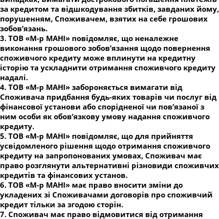
за кредитом та відшкодування збитків, завданих йому,
порушенням, Споживачем, взятих на себе грошових
зобов’язань.
3. ТОВ «М-р МАНІ» повідомляє, що неналежне
виконання грошового зобов’язання щодо повернення
споживчого кредиту може вплинути на кредитну
історію та ускладнити отримання споживчого кредиту
надалі.
4. ТОВ «М-р МАНІ» забороняється вимагати від
Споживача придбання будь-яких товарів чи послуг від
фінансової установи або спорідненої чи пов’язаної з
ним особи як обов’язкову умову надання споживчого
кредиту.
5. ТОВ «М-р МАНІ» повідомляє, що для прийняття
усвідомленого рішення щодо отримання споживчого
кредиту на запропонованих умовах, Споживач має
право розглянути альтернативні різновиди споживчих
кредитів та фінансових установ.
6. ТОВ «М-р МАНІ» має право вносити зміни до
укладених зі Споживачами договорів про споживчий
кредит тільки за згодою сторін.
7. Споживач має право відмовитися від отримання