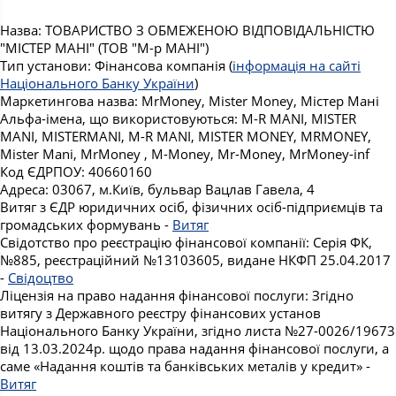
Назва: ТОВАРИСТВО З ОБМЕЖЕНОЮ ВІДПОВІДАЛЬНІСТЮ
"МІСТЕР МАНІ" (ТОВ "М-р МАНІ")
Тип установи: Фінансова компанія (
інформація на сайті
Національного Банку України
)
Маркетингова назва: MrMoney, Mister Money, Містер Мані
Альфа-імена, що використовуються: M-R MANI, MISTER
MANI, MISTERMANI, M-R MANI, MISTER MONEY, MRMONEY,
Mister Mani, MrMoney , M-Money, Mr-Money, MrMoney-inf
Код ЄДРПОУ: 40660160
Адреса: 03067, м.Київ, бульвар Вацлав Гавела, 4
Витяг з ЄДР юридичних осіб, фізичних осіб-підприємців та
громадських формувань -
Витяг
Свідотство про реєстрацію фінансової компанії: Серія ФК,
№885, реєстраційний №13103605, видане НКФП 25.04.2017
-
Свідоцтво
Ліцензія на право надання фінансової послуги: Згідно
витягу з Державного реєстру фінансових установ
Національного Банку України, згідно листа №27-0026/19673
від 13.03.2024р. щодо права надання фінансової послуги, а
саме «Надання коштів та банківських металів у кредит» -
Витяг