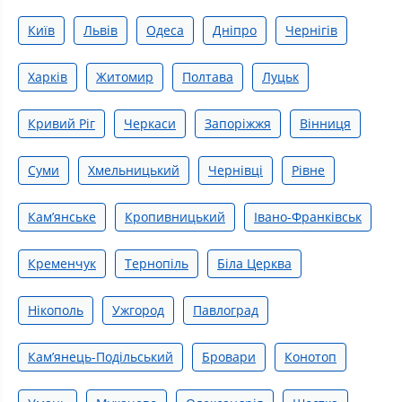
Київ
Львів
Одеса
Дніпро
Чернігів
Харків
Житомир
Полтава
Луцьк
Кривий Ріг
Черкаси
Запоріжжя
Вінниця
Суми
Хмельницький
Чернівці
Рівне
Камʼянське
Кропивницький
Івано-Франківськ
Кременчук
Тернопіль
Біла Церква
Нікополь
Ужгород
Павлоград
Кам’янець-Подільський
Бровари
Конотоп