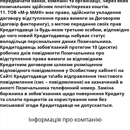
передбачати банки, компанії та організації, через яких
позичальник здійснює платіж/переказ коштів.
11. ТОВ «М-р МАНІ» має право, здійснити укладення
договору відступлення права вимоги за Договором
(договір факторингу), з метою передання своїх прав
Кредитодавця із будь-якою третьою особою, відповідно
до чого новий Кредитодавець набуває статус
володільця персональних даних Позичальника.
Кредитодавець зобов’язаний протягом 10 (десяти)
робочих днів повідомити Позичальника про
відступлення права вимоги за відповідним
Кредитним договором шляхом розміщення
відповідного повідомлення у Особистому кабінеті на
Сайті Кредитодавця та\або відправлення текстового
повідомлення (смс – повідомлення) на зазначений в
анкеті Позичальника телефонний номер. Заміна
боржника в зобов'язаннях щодо повернення Кредиту
та сплати процентів за користування ним без
письмової згоди Кредитодавця не допускається.
Інформація про компанію