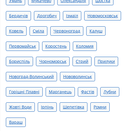
Умань
Мукачево
Олександрія
Шостка
Бердичів
Дрогобич
Ізмаїл
Новомосковськ
Ковель
Сміла
Червоноград
Калуш
Первомайськ
Коростень
Коломия
Бориспіль
Чорноморськ
Стрий
Прилуки
Новоград-Волинський
Нововолинськ
Горішні Плавні
Марганець
Фастів
Лубни
Жовті Води
Ірпінь
Шепетівка
Ромни
Вараш