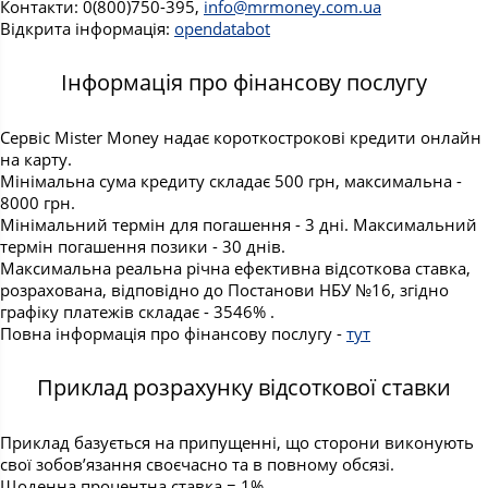
Контакти: 0(800)750-395,
info@mrmoney.com.ua
Відкрита інформація:
opendatabot
Інформація про фінансову послугу
Сервіс Mister Money надає короткострокові кредити онлайн
на карту.
Мінімальна сума кредиту складає 500 грн, максимальна -
8000 грн.
Мінімальний термін для погашення - 3 дні. Максимальний
термін погашення позики - 30 днів.
Максимальна реальна річна ефективна відсоткова ставка,
розрахована, відповідно до Постанови НБУ №16, згідно
графіку платежів складає - 3546% .
Повна інформація про фінансову послугу -
тут
Приклад розрахунку відсоткової ставки
Приклад базується на припущенні, що сторони виконують
свої зобов’язання своєчасно та в повному обсязі.
Щоденна процентна ставка = 1%