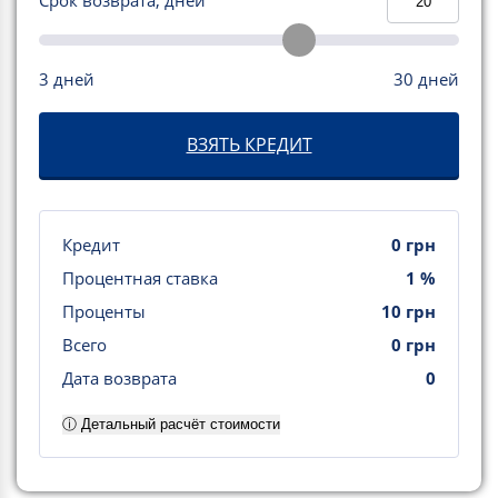
Срок возврата, дней
1
2
3
4
5
6
1
08.08.2026
X
-
X
2
01.01.1970
0
0
3 дней
30 дней
Усього
X
0
0
ВЗЯТЬ КРЕДИТ
Кредит
0
грн
Процентная ставка
1
%
Проценты
10
грн
Всего
0
грн
Дата возврата
0