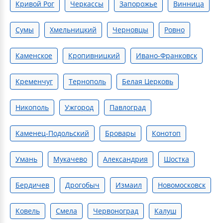
Кривой Рог
Черкассы
Запорожье
Винница
Сумы
Хмельницкий
Черновцы
Ровно
Каменское
Кропивницкий
Ивано-Франковск
Кременчуг
Тернополь
Белая Церковь
Никополь
Ужгород
Павлоград
Каменец-Подольский
Бровары
Конотоп
Умань
Мукачево
Александрия
Шостка
Бердичев
Дрогобыч
Измаил
Новомосковск
Ковель
Смела
Червоноград
Калуш