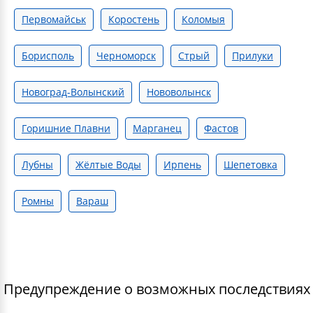
Первомайськ
Коростень
Коломыя
Борисполь
Черноморск
Стрый
Прилуки
Новоград-Волынский
Нововолынск
Горишние Плавни
Марганец
Фастов
Лубны
Жёлтые Воды
Ирпень
Шепетовка
Ромны
Вараш
Предупреждение о возможных последствиях