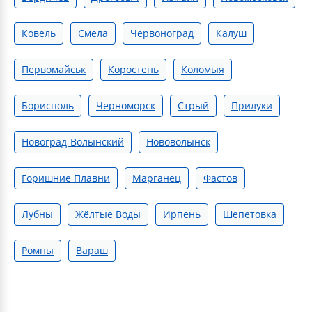
Ковель
Смела
Червоноград
Калуш
Первомайськ
Коростень
Коломыя
Борисполь
Черноморск
Стрый
Прилуки
Новоград-Волынский
Нововолынск
Горишние Плавни
Марганец
Фастов
Лубны
Жёлтые Воды
Ирпень
Шепетовка
Ромны
Вараш