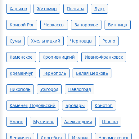
Харьков
Житомир
Полтава
Луцк
Кривой Рог
Черкассы
Запорожье
Винница
Сумы
Хмельницкий
Черновцы
Ровно
Каменское
Кропивницкий
Ивано-Франковск
Кременчуг
Тернополь
Белая Церковь
Никополь
Ужгород
Павлоград
Каменец-Подольский
Бровары
Конотоп
Умань
Мукачево
Александрия
Шостка
Бердичев
Дрогобыч
Измаил
Новомосковск