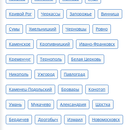
Кривой Рог
Черкассы
Запорожье
Винница
Сумы
Хмельницкий
Черновцы
Ровно
Каменское
Кропивницкий
Ивано-Франковск
Кременчуг
Тернополь
Белая Церковь
Никополь
Ужгород
Павлоград
Каменец-Подольский
Бровары
Конотоп
Умань
Мукачево
Александрия
Шостка
Бердичев
Дрогобыч
Измаил
Новомосковск