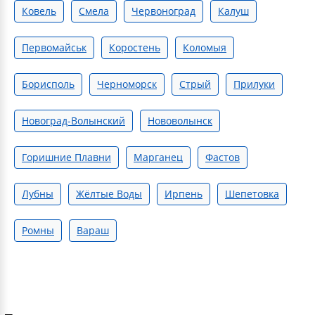
Ковель
Смела
Червоноград
Калуш
Первомайськ
Коростень
Коломыя
Борисполь
Черноморск
Стрый
Прилуки
Новоград-Волынский
Нововолынск
Горишние Плавни
Марганец
Фастов
Лубны
Жёлтые Воды
Ирпень
Шепетовка
Ромны
Вараш