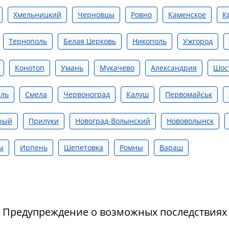
Хмельницкий
Черновцы
Ровно
Каменское
К
Тернополь
Белая Церковь
Никополь
Ужгород
Конотоп
Умань
Мукачево
Александрия
Шос
ель
Смела
Червоноград
Калуш
Первомайськ
рый
Прилуки
Новоград-Волынский
Нововолынск
ы
Ирпень
Шепетовка
Ромны
Вараш
Предупреждение о возможных последствиях