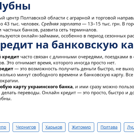
Лубны
 центр Полтавской области с аграрной и торговой направ
о 43 тыс. человек.
Средняя зарплата
— 13–15 тыс. грн. В г
 частных банков, развита сеть терминалов.
льзуются онлайн-займами, особенно в период сезонных рас
редит на банковскую ка
 кредит
часто связан с длинными очередями, поездками в
. Это отнимает время, которого иногда просто нет.
редит
— это возможность получить деньги быстро, не выхо
есколько минут свободного времени и банковскую карту. Вс
ократии.
юбую карту украинского банка
, и ими сразу можно польз
делать переводы. Онлайн кредит — это просто, быстро и д
убны.
епр
Чернигов
Харьков
Житомир
Полтава
Лу