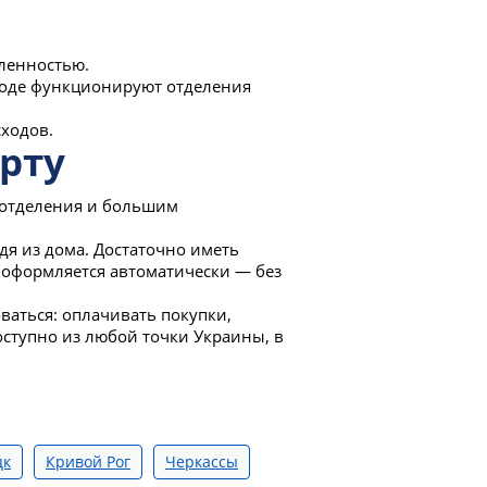
ленностью.
ороде функционируют отделения
ходов.
рту
 отделения и большим
дя из дома. Достаточно иметь
е оформляется автоматически — без
оваться: оплачивать покупки,
оступно из любой точки Украины, в
цк
Кривой Рог
Черкассы