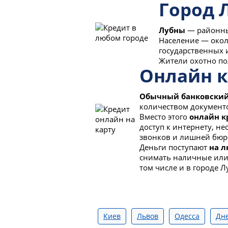
Город 
Лубны
— районный
Население — окол
государственных и
Жители охотно по
Онлайн к
Обычный банковский
количеством документов
Вместо этого
онлайн к
доступ к интернету, н
звонков и лишней бюр
Деньги поступают
на л
снимать наличные или 
том числе и в городе Л
Киев
Львов
Одесса
Дн