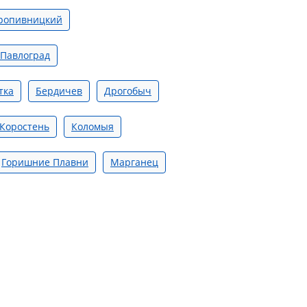
ропивницкий
Павлоград
тка
Бердичев
Дрогобыч
Коростень
Коломыя
Горишние Плавни
Марганец