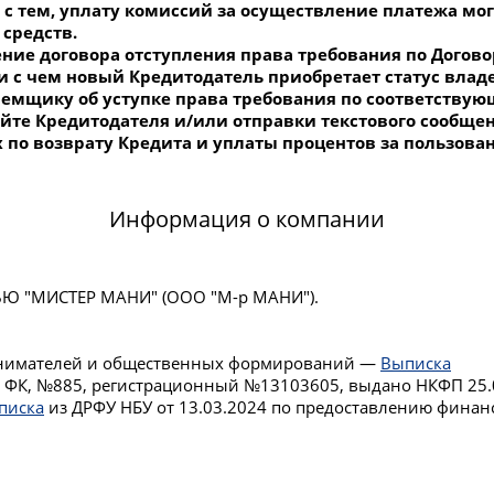
 с тем, уплату комиссий за осуществление платежа мо
средств.
ие договора отступления права требования по Договор
и с чем новый Кредитодатель приобретает статус вла
 Заемщику об уступке права требования по соответств
йте Кредитодателя и/или отправки текстового сообщен
 по возврату Кредита и уплаты процентов за пользова
Информация о компании
Ю "МИСТЕР МАНИ" (ООО "М-р МАНИ").
ринимателей и общественных формирований —
Выписка
я ФК, №885, регистрационный №13103605, выдано НКФП 25
писка
из ДРФУ НБУ от 13.03.2024 по предоставлению финан