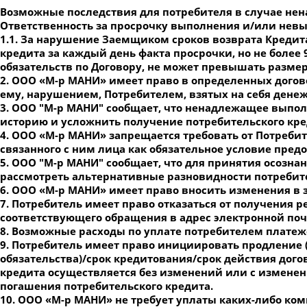
Возможные последствия для потребителя в случае не
Ответственность за просрочку выполнения и/или невы
1.1. За нарушение Заемщиком сроков возврата Кредит
кредита за каждый день факта просрочки, но не более
обязательств по Договору, не может превышать разм
2. ООО «М-р МАНИ» имеет право в определенных догов
ему, нарушением, Потребителем, взятых на себя денеж
3. ООО "М-р МАНИ" сообщает, что ненадлежащее выпол
историю и усложнить получение потребительского кр
4. ООО «М-р МАНИ» запрещается требовать от Потреби
связанного с ним лица как обязательное условие пред
5. ООО "М-р МАНИ" сообщает, что для принятия осозн
рассмотреть альтернативные разновидности потребит
6. ООО «М-р МАНИ» имеет право вносить изменения в з
7. Потребитель имеет право отказаться от получени
соответствующего обращения в адрес электронной по
8. Возможные расходы по уплате потребителем платеж
9. Потребитель имеет право инициировать продление 
обязательства)/срок кредитования/срок действия дого
кредита осуществляется без изменений или с изменени
погашения потребительского кредита.
10. ООО «М-р МАНИ» не требует уплаты каких-либо ко