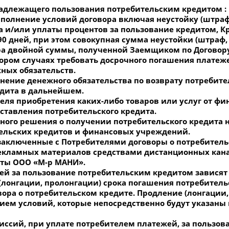
надлежащего пользования потребительским кредитом :
полнение условий договора включая неустойку (штраф,
а и/или уплаты процентов за пользование кредитом, К
 90 дней, при этом совокупная сумма неустойки (штра
ера двойной суммы, полученной Заемщиком по Договор
ором случаях требовать досрочного погашения платеж
ных обязательств.
нение денежного обязательства по возврату потребите
едита в дальнейшем.
теля приобретения каких-либо товаров или услуг от ф
оставления потребительского кредита.
анного решения о получении потребительского кредита
ельских кредитов и финансовых учреждений.
аключенные с Потребителями договоры о потребительск
я рекламных материалов средствами дистанционных ка
чты ООО «М-р МАНИ».
ей за пользование потребительским кредитом зависят 
(лонгации, пролонгации) срока погашения потребитель
вора о потребительском кредите. Продление (лонгации
ем условий, которые непосредственно будут указаны в
миссий, при уплате потребителем платежей, за пользо