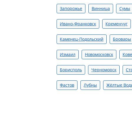
Запорожье
Винница
Сумы
Ивано-Франковск
Кременчуг
Каменец-Подольский
Бровары
Измаил
Новомосковск
Ков
Борисполь
Черноморск
Ст
Фастов
Лубны
Жёлтые Вод